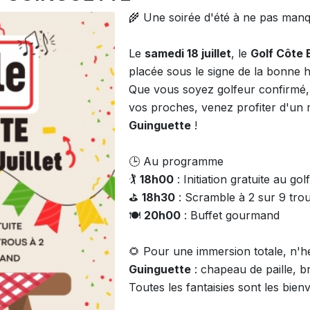
🌾 Une soirée d'été à ne pas manq
Le
samedi 18 juillet
, le
Golf Côte 
placée sous le signe de la bonne 
Que vous soyez golfeur confirmé
vos proches, venez profiter d'un
Guinguette
!
🕒 Au programme
🏌️
18h00
: Initiation gratuite au golf
⛳
18h30
: Scramble à 2 sur 9 tro
🍽️
20h00
: Buffet gourmand
🌻 Pour une immersion totale, n'h
Guinguette
: chapeau de paille, br
Toutes les fantaisies sont les bien