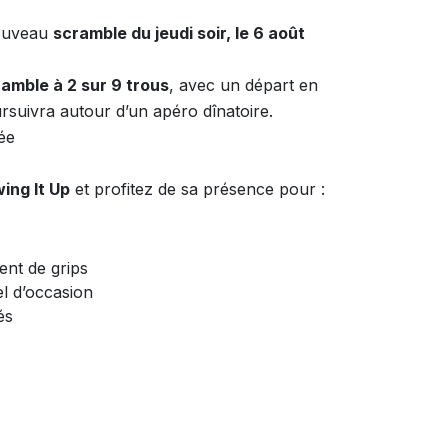
nouveau
scramble du jeudi soir, le 6 août
amble à 2 sur 9 trous
, avec un départ en
ursuivra autour d’un apéro dînatoire.
ée
ing It Up
et profitez de sa présence pour :
ent de grips
el d’occasion
és