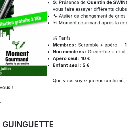
🛠️ Présence de
Quentin de SWING
vous faire essayer différents clubs
🔧 Atelier de changement de grips 
🍴 Moment gourmand après la com
💰 Tarifs
Membres :
Scramble + apéro →
1
Non membres :
Green-fee + droit
Apéro seul :
10 €
Enfant seul :
5 €
Que vous soyez joueur confirmé, 
 vous !
.
E GUINGUETTE