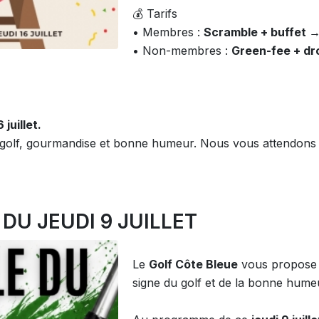
💰 Tarifs
• Membres :
Scramble + buffet →
• Non-membres :
Green-fee + dro
juillet.
re golf, gourmandise et bonne humeur. Nous vous attendo
 DU JEUDI 9 JUILLET
Le
Golf Côte Bleue
vous propose u
signe du golf et de la bonne humeu