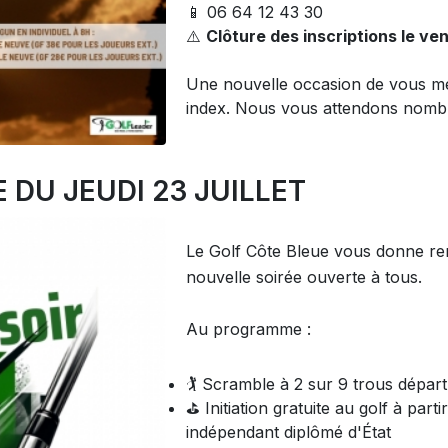
📱 06 64 12 43 30
⚠️
Clôture des inscriptions le vend
Une nouvelle occasion de vous me
index. Nous vous attendons nombr
 DU JEUDI 23 JUILLET
Le Golf Côte Bleue vous donne r
nouvelle soirée ouverte à tous.
Au programme :
🏌️ Scramble à 2 sur 9 trous dépar
⛳ Initiation gratuite au golf à part
indépendant diplômé d'État