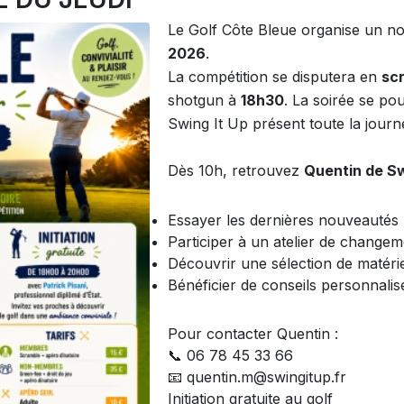
Le Golf Côte Bleue organise un 
2026
.
La compétition se disputera en
scr
shotgun à
18h30
. La soirée se po
Swing It Up présent toute la journ
Dès 10h, retrouvez
Quentin de Sw
Essayer les dernières nouveautés
Participer à un atelier de changem
Découvrir une sélection de matéri
Bénéficier de conseils personnalis
Pour contacter Quentin :
📞 06 78 45 33 66
📧 quentin.m@swingitup.fr
Initiation gratuite au golf