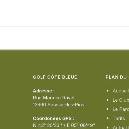
GOLF CÔTE BLEUE
PLAN DU 
Adresse :
Accueil
Rue Maurice Ravel
Le Clu
13960 Sausset-les-Pins
Le Par
Coordonées GPS :
Tarifs
N 43° 20'23'' / E 05° 06'49"
Actuali