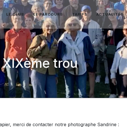
LE CLUB
LE PARCOURS
TARIFS
ACTUALITÉS
 XIXème trou
ier, merci de contacter notre photographe Sandrine :