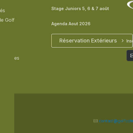
Stage Juniors 5, 6 & 7 août
tés
de Golf
Agenda Aout 2026
ents
t
Réservation Extérieurs
Ins
accès
rtenaires
 Bleue
contact@golfcote