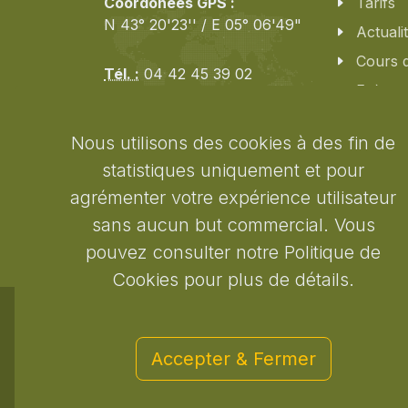
Coordonées GPS :
Tarifs
N 43° 20'23'' / E 05° 06'49"
Actuali
Cours 
Tél. :
04 42 45 39 02
Evènem
Mobile :
06 64 12 43 30
Email :
Contac
contact@golfcotebleue.fr
Nous utilisons des cookies à des fin de
Plan d'
statistiques uniquement et pour
Nos pa
Réservation Membres
agrémenter votre expérience utilisateur
sans aucun but commercial. Vous
pouvez consulter notre Politique de
Cookies pour plus de détails.
Copyrights © 2026 tous droits réservés Golf Côte
Accepter & Fermer
Mentions légales
/
Politique de confidentialité