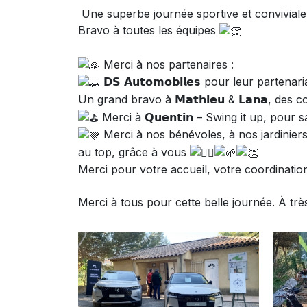
Une superbe journée sportive et conviviale s
Bravo à toutes les équipes
Merci à nos partenaires :
𝗗𝗦 𝗔𝘂𝘁𝗼𝗺𝗼𝗯𝗶𝗹𝗲𝘀 pour leur parte
Un grand bravo à 𝗠𝗮𝘁𝗵𝗶𝗲𝘂 & 𝗟𝗮𝗻𝗮, 
Merci à 𝗤𝘂𝗲𝗻𝘁𝗶𝗻 – Swing it up, po
Merci à nos bénévoles, à nos jardiniers
au top, grâce à vous
Merci pour votre accueil, votre coordination 
Merci à tous pour cette belle journée. À très