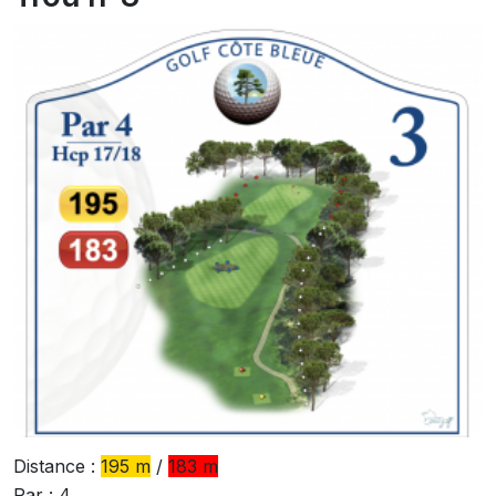
Distance :
195 m
/
183 m
Par : 4