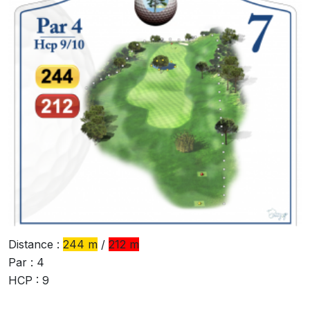
Distance :
244 m
/
212 m
Par : 4
HCP : 9