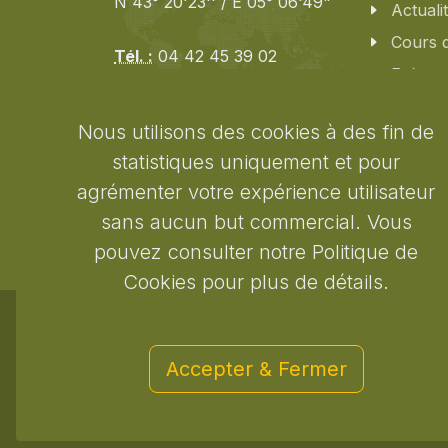
N 43° 20'23'' / E 05° 06'49"
Actuali
Cours 
Tél. :
04 42 45 39 02
Evènem
Mobile :
06 64 12 43 30
Email :
Contac
contact@golfcotebleue.fr
Nous utilisons des cookies à des fin de
Plan d'
statistiques uniquement et pour
Nos pa
Réservation Membres
agrémenter votre expérience utilisateur
sans aucun but commercial. Vous
pouvez consulter notre Politique de
Cookies pour plus de détails.
Copyrights © 2026 tous droits réservés Golf Côte
Accepter & Fermer
Mentions légales
/
Politique de confidentialité