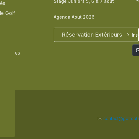
Stage Juniors 5, 6 & 7 août
tés
de Golf
Agenda Aout 2026
ents
t
Réservation Extérieurs
Ins
accès
rtenaires
 Bleue
contact@golfcote